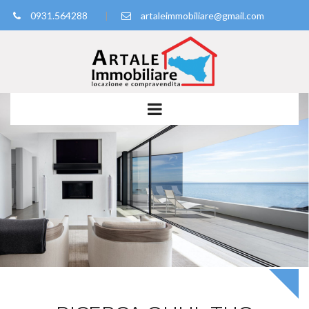
0931.564288
|
artaleimmobiliare@gmail.com
Powered by
Translate