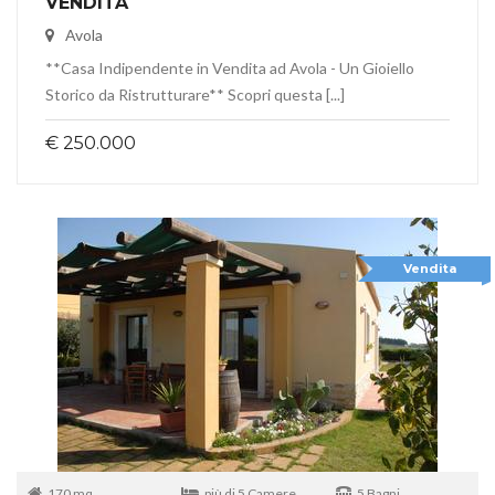
VENDITA
Avola
**Casa Indipendente in Vendita ad Avola - Un Gioiello
Storico da Ristrutturare** Scopri questa [...]
€ 250.000
Vendita
170 mq
più di 5 Camere
5 Bagni