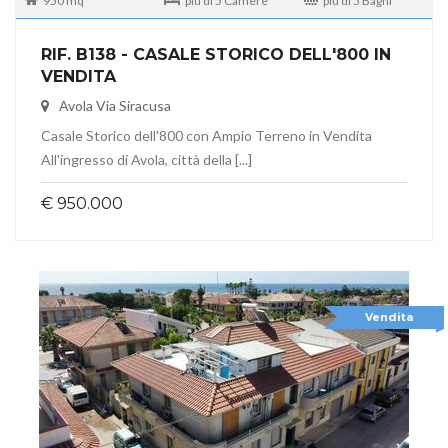
950 mq
più di 5 Camere
più di 5 Bagni
RIF. B138 - CASALE STORICO DELL'800 IN
VENDITA
Avola Via Siracusa
Casale Storico dell'800 con Ampio Terreno in Vendita
All'ingresso di Avola, città della [...]
€ 950.000
Vendita